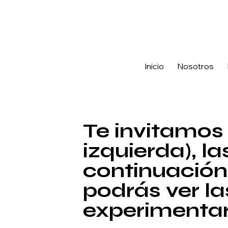
Consultanos sobre  la Tecnología Endymed PRO, para marcas de acné
Inicio
Nosotros
Te invitamos
izquierda), l
continuación 
podrás ver l
experimentar