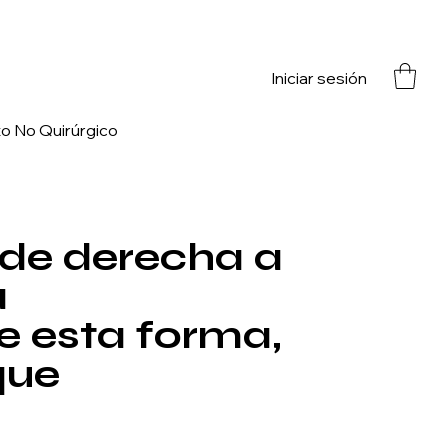
Iniciar sesión
o No Quirúrgico
Tecnología No Invasiva
Apoyo Nutrici
(de derecha a
a
De esta forma,
que