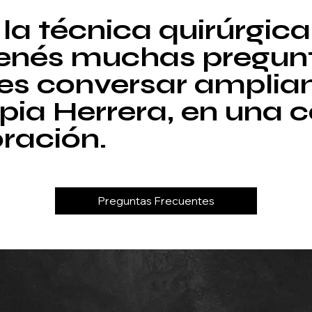
a técnica quirúrgica
 tenés muchas pregunt
es conversar amplia
pia Herrera, en una 
oración.
Preguntas Frecuentes