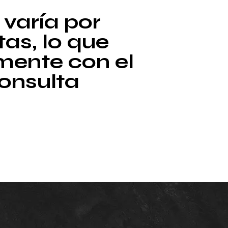
 varía por
as, lo que
mente con el
consulta