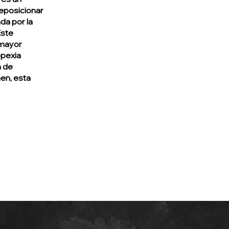
eposicionar
da por la
Este
 mayor
opexia
n de
en, esta