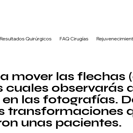
, cicatrices y flacidez.
Resultados Quirúrgicos
FAQ Cirugías
Rejuvenecimient
 a mover las flechas 
as cuales observarás 
en las fotografías. 
as transformaciones 
on unas pacientes.