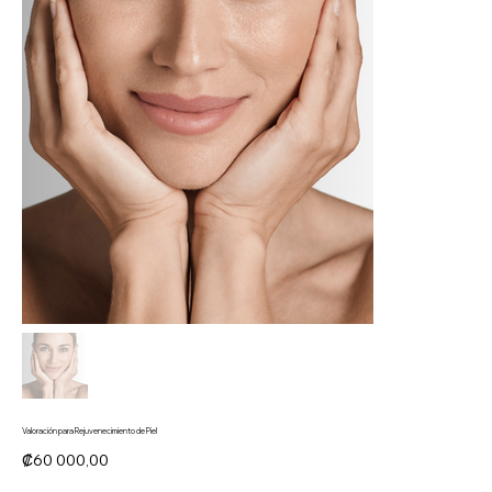
Valoración para Rejuvenecimiento de Piel
Precio
₡60 000,00